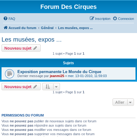
Forum Des Cirques
FAQ
Inscription
Connexion
Accueil du forum
Général
Les musées, expos ...
Les musées, expos ...
Nouveau sujet
1 sujet • Page
1
sur
1
Sujets
Exposition permanente Le Monde du Cirque
Dernier message par
jeanmi25
«
mer. 13-01-2010, 11:59:03
Nouveau sujet
1 sujet • Page
1
sur
1
Aller
PERMISSIONS DU FORUM
Vous
ne pouvez pas
publier de nouveaux sujets dans ce forum
Vous
ne pouvez pas
répondre aux sujets dans ce forum
Vous
ne pouvez pas
modifier vos messages dans ce forum
Vous
ne pouvez pas
supprimer vos messages dans ce forum