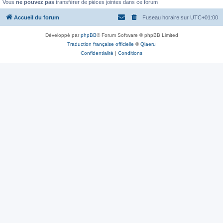
Vous
ne pouvez pas
transférer de pièces jointes dans ce forum
Accueil du forum
Fuseau horaire sur
UTC+01:00
Développé par
phpBB
® Forum Software © phpBB Limited
Traduction française officielle
©
Qiaeru
Confidentialité
|
Conditions