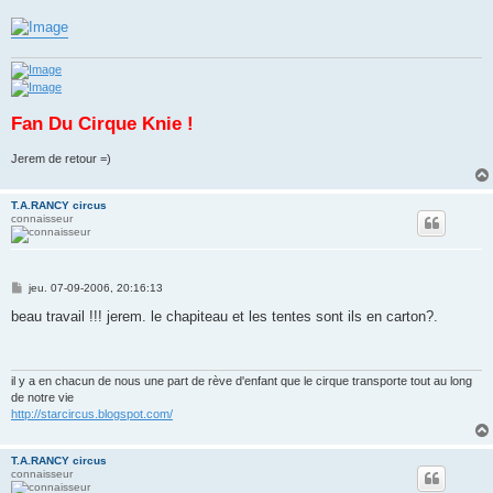
Fan Du Cirque Knie !
Jerem de retour =)
T.A.RANCY circus
connaisseur
M
jeu. 07-09-2006, 20:16:13
e
s
beau travail !!! jerem. le chapiteau et les tentes sont ils en carton?.
s
a
g
e
il y a en chacun de nous une part de rève d'enfant que le cirque transporte tout au long
de notre vie
http://starcircus.blogspot.com/
T.A.RANCY circus
connaisseur