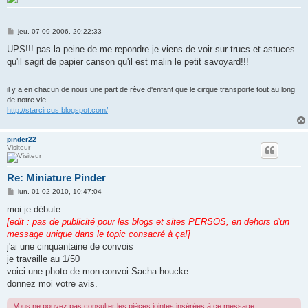
M
jeu. 07-09-2006, 20:22:33
e
s
UPS!!! pas la peine de me repondre je viens de voir sur trucs et astuces
s
qu'il sagit de papier canson qu'il est malin le petit savoyard!!!
a
g
e
il y a en chacun de nous une part de rève d'enfant que le cirque transporte tout au long
de notre vie
http://starcircus.blogspot.com/
pinder22
Visiteur
Re: Miniature Pinder
M
lun. 01-02-2010, 10:47:04
e
s
moi je débute...
s
[edit : pas de publicité pour les blogs et sites PERSOS, en dehors d'un
a
g
message unique dans le topic consacré à ça!]
e
j'ai une cinquantaine de convois
je travaille au 1/50
voici une photo de mon convoi Sacha houcke
donnez moi votre avis.
Vous ne pouvez pas consulter les pièces jointes insérées à ce message.