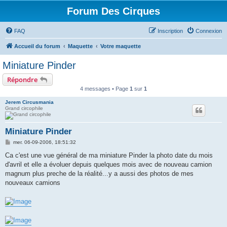
Forum Des Cirques
FAQ
Inscription
Connexion
Accueil du forum
Maquette
Votre maquette
Miniature Pinder
Répondre
4 messages • Page
1
sur
1
Jerem Circusmania
Grand circophile
Miniature Pinder
M
mer. 06-09-2006, 18:51:32
e
s
Ca c'est une vue général de ma miniature Pinder la photo date du mois
s
d'avril et elle a évoluer depuis quelques mois avec de nouveau camion
a
g
magnum plus preche de la réalité...y a aussi des photos de mes
e
nouveaux camions