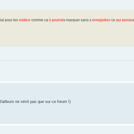
ial pour les
visiteur
comme ca
il pourrai
s marquer sans s
enregistrez
ce
qui pense
s
d'ailleurs ne sévit pas que sur ce forum !)