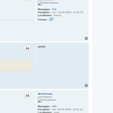
Messages :
319
Inscription :
ven. 21-04-2006, 13:41:51
Localisation :
france
C
Contact :
o
n
t
a
c
t
H
e
a
r
u
L
yoshie
e
t
d
i
r
e
c
t
e
u
r
H
a
u
dessicircus
t
connaisseur
Messages :
455
Inscription :
mer. 26-04-2006, 14:51:31
Localisation :
nord