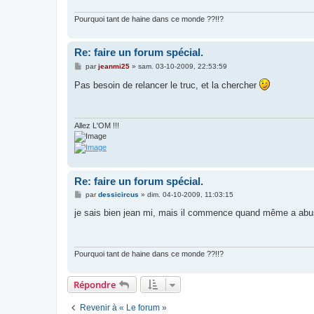
g
e
Pourquoi tant de haine dans ce monde ??!!?
Re: faire un forum spécial.
M
par
jeanmi25
»
sam. 03-10-2009, 22:53:59
e
s
Pas besoin de relancer le truc, et la chercher
s
a
g
e
Allez L'OM !!!
Re: faire un forum spécial.
M
par
dessicircus
»
dim. 04-10-2009, 11:03:15
e
s
je sais bien jean mi, mais il commence quand même a abu
s
a
g
e
Pourquoi tant de haine dans ce monde ??!!?
Répondre
Revenir à « Le forum »