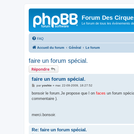
Forum Des Cirque
Le forum de tous les évènements de
FAQ
Accueil du forum
Général
Le forum
faire un forum spécial.
Répondre
faire un forum spécial.
M
par
yoshie
»
mar. 22-09-2009, 18:27:52
e
s
bonsoir le forum.Je propose que l on
faces
un forum spécia
s
commentaire ).
a
g
e
merci.bonsoir.
Re: faire un forum spécial.