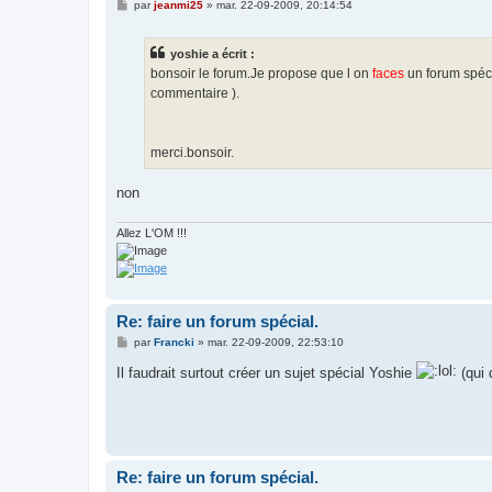
M
par
jeanmi25
»
mar. 22-09-2009, 20:14:54
e
s
s
yoshie a écrit :
a
g
bonsoir le forum.Je propose que l on
faces
un forum spéc
e
commentaire ).
merci.bonsoir.
non
Allez L'OM !!!
Re: faire un forum spécial.
M
par
Francki
»
mar. 22-09-2009, 22:53:10
e
s
Il faudrait surtout créer un sujet spécial Yoshie
(qui 
s
a
g
e
Re: faire un forum spécial.