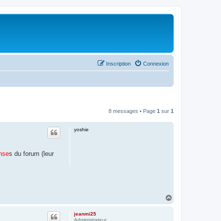
Inscription
Connexion
8 messages • Page
1
sur
1
yoshie
nse
s du forum (leur
H
a
u
jeanmi25
t
Administrateur