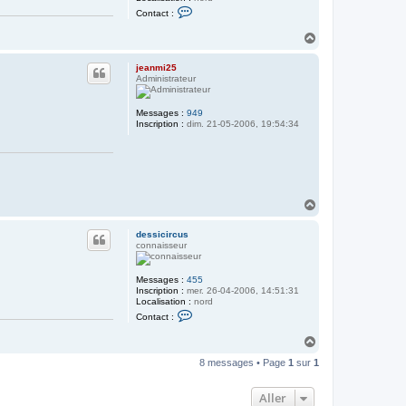
C
Contact :
o
n
H
t
a
a
u
c
jeanmi25
t
t
Administrateur
e
r
d
Messages :
949
e
Inscription :
dim. 21-05-2006, 19:54:34
s
s
i
c
i
r
c
H
u
s
a
u
dessicircus
t
connaisseur
Messages :
455
Inscription :
mer. 26-04-2006, 14:51:31
Localisation :
nord
C
Contact :
o
n
H
t
a
a
8 messages • Page
1
sur
1
u
c
t
t
e
Aller
r