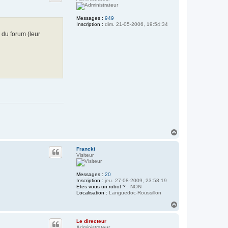
Messages :
949
Inscription :
dim. 21-05-2006, 19:54:34
 du forum (leur
H
a
u
Francki
t
Visiteur
Messages :
20
Inscription :
jeu. 27-08-2009, 23:58:19
Êtes vous un robot ? :
NON
Localisation :
Languedoc-Roussillon
H
a
u
Le directeur
t
Administrateur