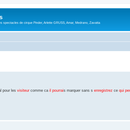
s
s spectacles de cirque Pinder, Arlette GRUSS, Amar, Medrano, Zavatta
l pour les
visiteur
comme ca
il pourrai
s marquer sans s
enregistrez
ce
qui pe