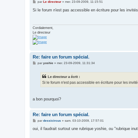
M
par
Le directeur
»
mer. 23-09-2009, 11:15:51
e
s
Si le forum n'est pas accessible en écriture pour les invité
s
a
g
e
Cordialement,
Le directeur
Re: faire un forum spécial.
M
par
yoshie
»
mer. 23-09-2009, 11:31:34
e
s
s
Le directeur a écrit :
a
g
Si le forum n'est pas accessible en écriture pour les invit
e
a bon pourquoi?
Re: faire un forum spécial.
M
par
dessicircus
»
sam. 03-10-2009, 17:57:01
e
s
oui, il faudrait surtout une rubrique yoshie, ou "rubrique inutil
s
a