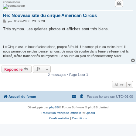
connaisseur
Re: Nouveau site du cirque American Circus
M
jeu. 05-06-2008, 23:09:28
e
s
Trés sympa. Les galeries photos et affiches sont trés biens.
s
a
g
e
Le Cirque est un bout d'arène close, propre à l'oubli. Un temps plus ou moins bref, il
nous permet de ne plus penser à nous, de nous dissoudre dans l'émerveillement et la
félicité, d'être transportés de mystére. Le sourire au pied de l'échelle/Henry Miller
Répondre
2 messages • Page
1
sur
1
Aller
Accueil du forum
Fuseau horaire sur
UTC+01:00
Développé par
phpBB
® Forum Software © phpBB Limited
Traduction française officielle
©
Qiaeru
Confidentialité
|
Conditions