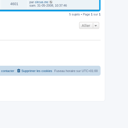
par
circus.mc
4601
sam. 31-05-2008, 10:37:46
5 sujets • Page
1
sur
1
Aller
 contacter
Supprimer les cookies
Fuseau horaire sur
UTC+01:00