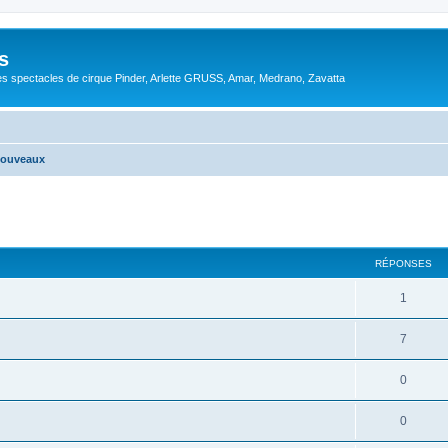
s
s spectacles de cirque Pinder, Arlette GRUSS, Amar, Medrano, Zavatta
nouveaux
RÉPONSES
1
7
0
0