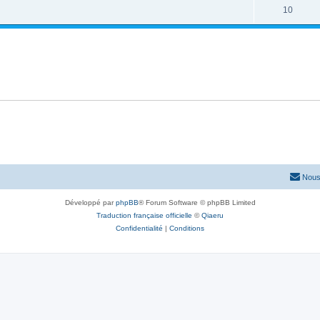
10
Nous
Développé par
phpBB
® Forum Software © phpBB Limited
Traduction française officielle
©
Qiaeru
Confidentialité
|
Conditions