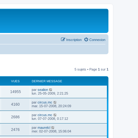
Inscription
Connexion
5 sujets • Page
1
sur
1
VUES
DERNIER MESSAGE
par
sealion
14955
lun. 25-05-2009, 2:21:25
par
circus.mc
4160
mar. 15-07-2008, 20:24:09
par
circus.mc
2686
lun. 07-07-2008, 0:17:12
par
maurelcl
2476
mer. 02-07-2008, 15:06:04