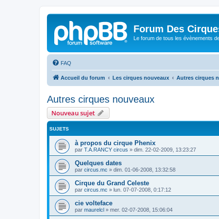
Forum Des Cirque
Le forum de tous les évènements de
FAQ
Accueil du forum
Les cirques nouveaux
Autres cirques 
Autres cirques nouveaux
Nouveau sujet
SUJETS
à propos du cirque Phenix
par
T.A.RANCY circus
»
dim. 22-02-2009, 13:23:27
Quelques dates
par
circus.mc
»
dim. 01-06-2008, 13:32:58
Cirque du Grand Celeste
par
circus.mc
»
lun. 07-07-2008, 0:17:12
cie volteface
par
maurelcl
»
mer. 02-07-2008, 15:06:04