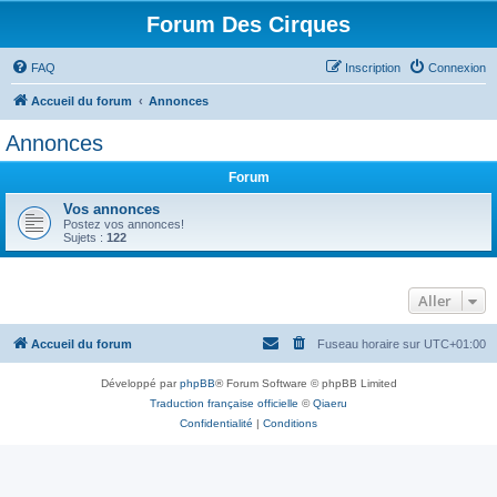
Forum Des Cirques
FAQ
Inscription
Connexion
Accueil du forum
Annonces
Annonces
Forum
Vos annonces
Postez vos annonces!
Sujets :
122
Aller
Accueil du forum
Fuseau horaire sur
UTC+01:00
Développé par
phpBB
® Forum Software © phpBB Limited
Traduction française officielle
©
Qiaeru
Confidentialité
|
Conditions