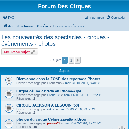
Forum Des Cirques
FAQ
Inscription
Connexion
Accueil du forum
Général
Les nouveautés des spectacles - cirques - évènements - photos
Les nouveautés des spectacles - cirques -
évènements - photos
Nouveau sujet
1
2
Suivant
52 sujets
Sujets
Bienvenue dans la ZONE des reportage Photos
Dernier message par
circusman
«
mer. 31-10-2007, 8:40:58
Cirque céline Zavatta en Rhone-Alpe !
Dernier message par
cirque-38
«
sam. 06-03-2010, 17:35:08
Réponses :
2
CIRQUE JACKSON A LESQUIN (59)
Dernier message par
mik59
«
mar. 02-03-2010, 23:50:21
Réponses :
2
photos du cirque Céline Zavatta à Bron
Dernier message par
jeanmi25
«
mar. 23-02-2010, 17:24:52
Réponses :
15
1
2