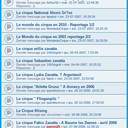
Dernier message par
Arthur92
«
mar. 31-07-2007, 12:49:36
Réponses :
1
Le cirque National Alexis Gr?ss
Dernier message par
lapalud
«
lun. 23-07-2007, 16:28:34
Le monde du cirque en 2010 - Reportage 1/2
Dernier message par
MondeduCirque
«
lun. 23-07-2007, 16:25:19
Le Monde du cirque en 2001 reportage 2/2
Dernier message par
MondeduCirque
«
lun. 23-07-2007, 16:20:59
Le cirque willie zavatta
Dernier message par
1491ingrid
«
jeu. 05-04-2007, 7:23:49
Le cirque Sebastien zavatta
Dernier message par
1491ingrid
«
mer. 04-04-2007, 18:25:52
Réponses :
2
Le cirque Lydia Zavatta, ? Argenteuil
Dernier message par
falcki
«
ven. 23-03-2007, 23:54:58
Le cirque ''Arlette Gruss '' A Annecy en 2006
Dernier message par
quentincircus
«
jeu. 26-10-2006, 19:01:35
Le cirque '' Fliegenpilz ''
Dernier message par
quentincircus
«
jeu. 26-10-2006, 17:50:52
Le Cirque Klising
Dernier message par
circusman
«
ven. 18-08-2006, 20:19:38
Le cirque Fabio Zavatta - A Baume les Dames - avril 2006
Dernier message par
jeanmi25
«
lun. 07-08-2006, 12:39:15