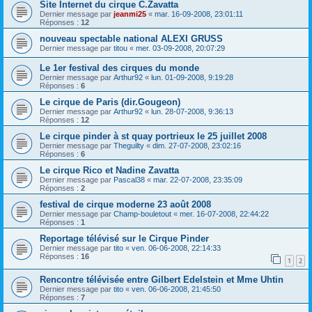
Site Internet du cirque C.Zavatta
Dernier message par
jeanmi25
«
mar. 16-09-2008, 23:01:11
Réponses :
12
nouveau spectable national ALEXI GRUSS
Dernier message par
titou
«
mer. 03-09-2008, 20:07:29
Le 1er festival des cirques du monde
Dernier message par
Arthur92
«
lun. 01-09-2008, 9:19:28
Réponses :
6
Le cirque de Paris (dir.Gougeon)
Dernier message par
Arthur92
«
lun. 28-07-2008, 9:36:13
Réponses :
12
Le cirque pinder à st quay portrieux le 25 juillet 2008
Dernier message par
Theguilty
«
dim. 27-07-2008, 23:02:16
Réponses :
6
Le cirque Rico et Nadine Zavatta
Dernier message par
Pascal38
«
mar. 22-07-2008, 23:35:09
Réponses :
2
festival de cirque moderne 23 août 2008
Dernier message par
Champ-bouletout
«
mer. 16-07-2008, 22:44:22
Réponses :
1
Reportage télévisé sur le Cirque Pinder
Dernier message par
tito
«
ven. 06-06-2008, 22:14:33
Réponses :
16
1
2
Rencontre télévisée entre Gilbert Edelstein et Mme Uhtin
Dernier message par
tito
«
ven. 06-06-2008, 21:45:50
Réponses :
7