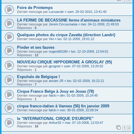
Foire de Printemps
Dernier message par
Lucsavoie
«
sam. 20-02-2010, 13:41:40
LA FERME DE BECASSINE ferme d'animaux miniatures
Dernier message par
Jerem Circusmania
«
mer. 04-11-2009, 21:49:53
Réponses :
6
Quelques photos du cirque Zavatta (direction Landri)
Dernier message par
Vivi
«
lun. 02-11-2009, 19:01:12
Pinder et ses fauves
Dernier message par
nogent60180
«
lun. 12-10-2009, 12:54:01
Réponses :
12
NOUVEAU CIRQUE HIPPODROME A GROSLAY (95)
Dernier message par
jgrognet
«
sam. 07-02-2009, 13:20:02
Réponses :
1
Expulsés de Belgique !
Dernier message par
ancien JR
«
lun. 02-02-2009, 16:22:21
Réponses :
7
Cirque Franco Belge à Jouy en Josas (78)
Dernier message par
falcki
«
dim. 01-02-2009, 15:24:45
Réponses :
1
cirque franco-italien à Vannes (56) fin janvier 2009
Dernier message par
falcki
«
ven. 30-01-2009, 22:09:34
le "INTERNATIONAL CIRQUE D'EUROPE"
Dernier message par
Arthur92
«
mar. 07-10-2008, 12:03:47
Réponses :
16
1
2