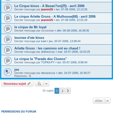
Le Cirque kinos - A Besan?on(25) - avril 2006
Dernier message par
jeanmi25
«
lun. 07-08-2006, 12:13:26
Le cirque Arlette Gruss - A Mulhouse(68) - avril 2006
Dernier message par
jeanmi25
«
lun. 07-08-2006, 12:01:29
le cirque de Mr loyal
Dernier message par
circusman
«
dim. 06-08-2006, 16:38:05
tournee d'ete kinos
Dernier message par
kael
«
jeu. 20-07-2006, 13:08:44
Arlette Gruss : les camions ont eu chaud !
Dernier message par
dridricircus
«
mar. 18-07-2006, 10:53:25
Le cirque la "Parade des Clowns"
Dernier message par
TOPKA PY
«
lun. 03-07-2006, 8:08:44
jeu
Dernier message par
dessicircus
«
dim. 16-07-2006, 15:39:27
Réponses :
5
Nouveau sujet
1
2
Suivant
52 sujets
Aller
PERMISSIONS DU FORUM