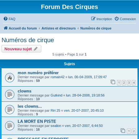
Forum Des Cirques
FAQ
Inscription
Connexion
Accueil du forum
Artistes et directeurs
Numéros de cirque
Numéros de cirque
Nouveau sujet
5 sujets • Page
1
sur
1
Sujets
mon numéro préférer
Dernier message par
romain42
«
lun. 06-04-2009, 17:09:47
Réponses :
59
1
2
3
4
clowns
Dernier message par
Gutkind
«
lun. 28-04-2008, 19:18:56
Réponses :
10
les clowns...
Dernier message par
Riri 25
«
ven. 20-07-2007, 20:45:10
Réponses :
9
LA MORT EN PISTE
Dernier message par
sealion
«
ven. 20-07-2007, 6:44:50
Réponses :
16
1
2