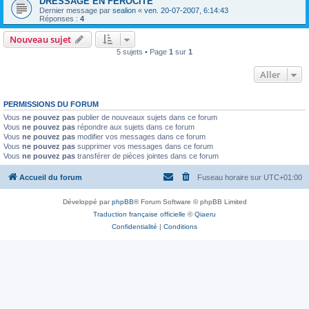
DRESSAGE EN FEROCITE
Dernier message par
sealion
«
ven. 20-07-2007, 6:14:43
Réponses :
4
Nouveau sujet
5 sujets • Page
1
sur
1
Aller
PERMISSIONS DU FORUM
Vous
ne pouvez pas
publier de nouveaux sujets dans ce forum
Vous
ne pouvez pas
répondre aux sujets dans ce forum
Vous
ne pouvez pas
modifier vos messages dans ce forum
Vous
ne pouvez pas
supprimer vos messages dans ce forum
Vous
ne pouvez pas
transférer de pièces jointes dans ce forum
Accueil du forum
Fuseau horaire sur
UTC+01:00
Développé par
phpBB
® Forum Software © phpBB Limited
Traduction française officielle
©
Qiaeru
Confidentialité
|
Conditions