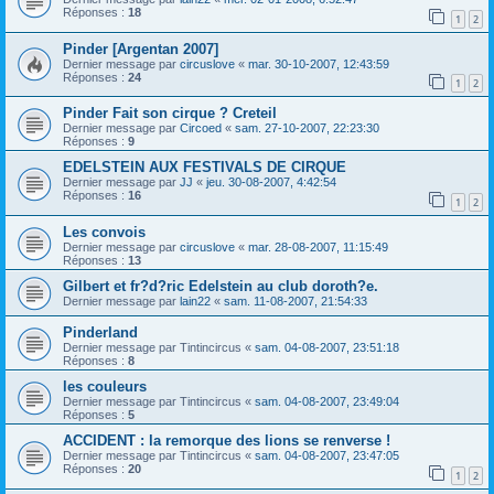
Réponses :
18
1
2
Pinder [Argentan 2007]
Dernier message par
circuslove
«
mar. 30-10-2007, 12:43:59
Réponses :
24
1
2
Pinder Fait son cirque ? Creteil
Dernier message par
Circoed
«
sam. 27-10-2007, 22:23:30
Réponses :
9
EDELSTEIN AUX FESTIVALS DE CIRQUE
Dernier message par
JJ
«
jeu. 30-08-2007, 4:42:54
Réponses :
16
1
2
Les convois
Dernier message par
circuslove
«
mar. 28-08-2007, 11:15:49
Réponses :
13
Gilbert et fr?d?ric Edelstein au club doroth?e.
Dernier message par
lain22
«
sam. 11-08-2007, 21:54:33
Pinderland
Dernier message par
Tintincircus
«
sam. 04-08-2007, 23:51:18
Réponses :
8
les couleurs
Dernier message par
Tintincircus
«
sam. 04-08-2007, 23:49:04
Réponses :
5
ACCIDENT : la remorque des lions se renverse !
Dernier message par
Tintincircus
«
sam. 04-08-2007, 23:47:05
Réponses :
20
1
2