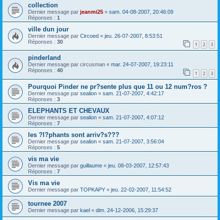
collection
Dernier message par
jeanmi25
«
sam. 04-08-2007, 20:46:09
Réponses :
1
ville dun jour
Dernier message par
Circoed
«
jeu. 26-07-2007, 8:53:51
Réponses :
30
1
2
3
pinderland
Dernier message par
circusman
«
mar. 24-07-2007, 19:23:11
Réponses :
40
1
2
3
Pourquoi Pinder ne pr?sente plus que 11 ou 12 num?ros ?
Dernier message par
sealion
«
sam. 21-07-2007, 4:42:17
Réponses :
3
ELEPHANTS ET CHEVAUX
Dernier message par
sealion
«
sam. 21-07-2007, 4:07:12
Réponses :
7
les ?l?phants sont arriv?s???
Dernier message par
sealion
«
sam. 21-07-2007, 3:56:04
Réponses :
5
vis ma vie
Dernier message par
guillaume
«
jeu. 08-03-2007, 12:57:43
Réponses :
7
Vis ma vie
Dernier message par
TOPKAPY
«
jeu. 22-02-2007, 11:54:52
tournee 2007
Dernier message par
kael
«
dim. 24-12-2006, 15:29:37