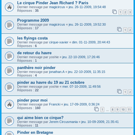
Le cirque Pinder Jean Richard ? Paris
Dernier message par
magicircus
«
jeu. 26-11-2009, 19:54:48
Réponses :
35
1
2
3
Programme 2009
Dernier message par
magicircus
«
jeu. 26-11-2009, 19:52:30
Réponses :
17
1
2
les flyings costa
Dernier message par
cirque-xavier
«
dim. 01-11-2009, 20:44:43
Réponses :
6
de retour du havre
Dernier message par
yoshie
«
jeu. 22-10-2009, 17:26:46
Réponses :
1
panthère noir pinder
Dernier message par
jonathan.A
«
jeu. 22-10-2009, 11:35:15
Réponses :
4
pinder au havre du 19 au 21 octobre
Dernier message par
yoshie
«
mer. 07-10-2009, 11:49:56
Réponses :
22
1
2
pinder pour moi
Dernier message par
Francki
«
jeu. 17-09-2009, 0:36:24
Réponses :
160
1
8
9
10
11
…
qui aime bien ce cirque?
Dernier message par
Jerem Circusmania
«
jeu. 10-09-2009, 21:35:41
Réponses :
11
Pinder en Bretagne