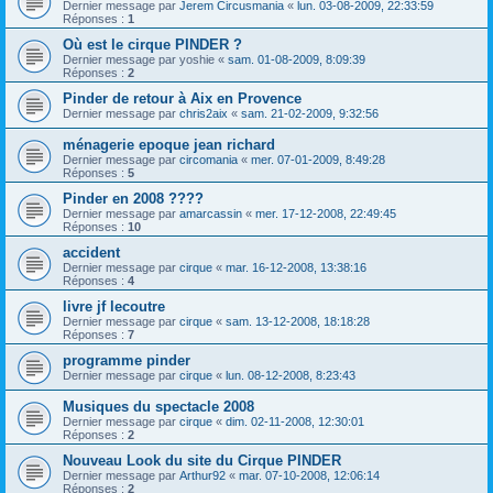
Dernier message par
Jerem Circusmania
«
lun. 03-08-2009, 22:33:59
Réponses :
1
Où est le cirque PINDER ?
Dernier message par
yoshie
«
sam. 01-08-2009, 8:09:39
Réponses :
2
Pinder de retour à Aix en Provence
Dernier message par
chris2aix
«
sam. 21-02-2009, 9:32:56
ménagerie epoque jean richard
Dernier message par
circomania
«
mer. 07-01-2009, 8:49:28
Réponses :
5
Pinder en 2008 ????
Dernier message par
amarcassin
«
mer. 17-12-2008, 22:49:45
Réponses :
10
accident
Dernier message par
cirque
«
mar. 16-12-2008, 13:38:16
Réponses :
4
livre jf lecoutre
Dernier message par
cirque
«
sam. 13-12-2008, 18:18:28
Réponses :
7
programme pinder
Dernier message par
cirque
«
lun. 08-12-2008, 8:23:43
Musiques du spectacle 2008
Dernier message par
cirque
«
dim. 02-11-2008, 12:30:01
Réponses :
2
Nouveau Look du site du Cirque PINDER
Dernier message par
Arthur92
«
mar. 07-10-2008, 12:06:14
Réponses :
2