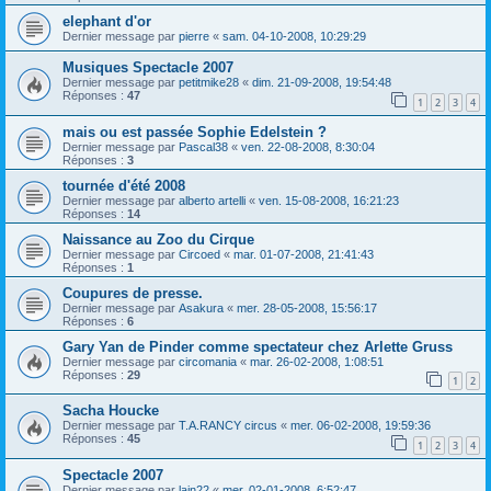
elephant d'or
Dernier message par
pierre
«
sam. 04-10-2008, 10:29:29
Musiques Spectacle 2007
Dernier message par
petitmike28
«
dim. 21-09-2008, 19:54:48
Réponses :
47
1
2
3
4
mais ou est passée Sophie Edelstein ?
Dernier message par
Pascal38
«
ven. 22-08-2008, 8:30:04
Réponses :
3
tournée d'été 2008
Dernier message par
alberto artelli
«
ven. 15-08-2008, 16:21:23
Réponses :
14
Naissance au Zoo du Cirque
Dernier message par
Circoed
«
mar. 01-07-2008, 21:41:43
Réponses :
1
Coupures de presse.
Dernier message par
Asakura
«
mer. 28-05-2008, 15:56:17
Réponses :
6
Gary Yan de Pinder comme spectateur chez Arlette Gruss
Dernier message par
circomania
«
mar. 26-02-2008, 1:08:51
Réponses :
29
1
2
Sacha Houcke
Dernier message par
T.A.RANCY circus
«
mer. 06-02-2008, 19:59:36
Réponses :
45
1
2
3
4
Spectacle 2007
Dernier message par
lain22
«
mer. 02-01-2008, 6:52:47