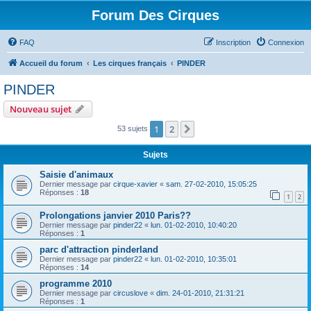
Forum Des Cirques
FAQ
Inscription
Connexion
Accueil du forum
Les cirques français
PINDER
PINDER
Nouveau sujet
1
2
Suivant
53 sujets
Sujets
Saisie d'animaux
Dernier message par
cirque-xavier
«
sam. 27-02-2010, 15:05:25
Réponses :
18
1
2
Prolongations janvier 2010 Paris??
Dernier message par
pinder22
«
lun. 01-02-2010, 10:40:20
Réponses :
1
parc d'attraction pinderland
Dernier message par
pinder22
«
lun. 01-02-2010, 10:35:01
Réponses :
14
programme 2010
Dernier message par
circuslove
«
dim. 24-01-2010, 21:31:21
Réponses :
1