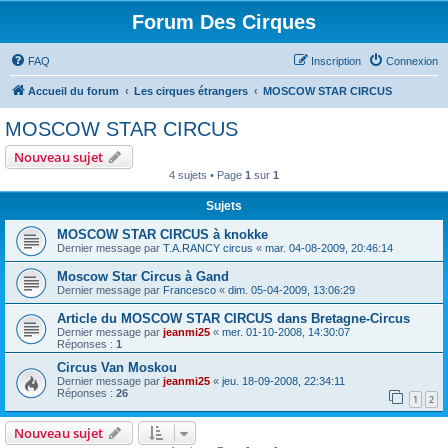
Forum Des Cirques
FAQ
Inscription
Connexion
Accueil du forum
Les cirques étrangers
MOSCOW STAR CIRCUS
MOSCOW STAR CIRCUS
Nouveau sujet
4 sujets • Page
1
sur
1
Sujets
MOSCOW STAR CIRCUS à knokke
Dernier message par
T.A.RANCY circus
«
mar. 04-08-2009, 20:46:14
Moscow Star Circus à Gand
Dernier message par
Francesco
«
dim. 05-04-2009, 13:06:29
Article du MOSCOW STAR CIRCUS dans Bretagne-Circus
Dernier message par
jeanmi25
«
mer. 01-10-2008, 14:30:07
Réponses :
1
Circus Van Moskou
Dernier message par
jeanmi25
«
jeu. 18-09-2008, 22:34:11
Réponses :
26
1
2
Nouveau sujet