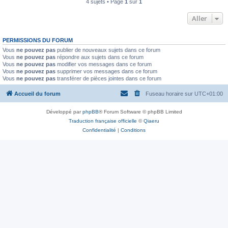
4 sujets • Page
1
sur
1
Aller
PERMISSIONS DU FORUM
Vous
ne pouvez pas
publier de nouveaux sujets dans ce forum
Vous
ne pouvez pas
répondre aux sujets dans ce forum
Vous
ne pouvez pas
modifier vos messages dans ce forum
Vous
ne pouvez pas
supprimer vos messages dans ce forum
Vous
ne pouvez pas
transférer de pièces jointes dans ce forum
Accueil du forum
Fuseau horaire sur
UTC+01:00
Développé par
phpBB
® Forum Software © phpBB Limited
Traduction française officielle
©
Qiaeru
Confidentialité
|
Conditions