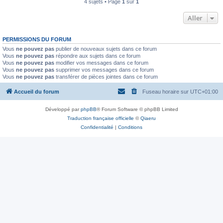
4 sujets • Page
1
sur
1
Aller
PERMISSIONS DU FORUM
Vous
ne pouvez pas
publier de nouveaux sujets dans ce forum
Vous
ne pouvez pas
répondre aux sujets dans ce forum
Vous
ne pouvez pas
modifier vos messages dans ce forum
Vous
ne pouvez pas
supprimer vos messages dans ce forum
Vous
ne pouvez pas
transférer de pièces jointes dans ce forum
Accueil du forum
Fuseau horaire sur
UTC+01:00
Développé par
phpBB
® Forum Software © phpBB Limited
Traduction française officielle
©
Qiaeru
Confidentialité
|
Conditions