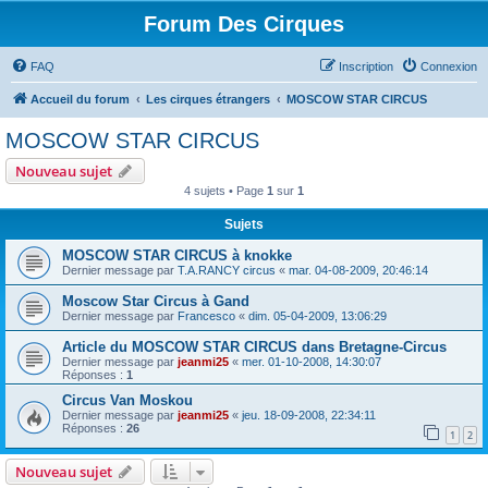
Forum Des Cirques
FAQ
Inscription
Connexion
Accueil du forum
Les cirques étrangers
MOSCOW STAR CIRCUS
MOSCOW STAR CIRCUS
Nouveau sujet
4 sujets • Page
1
sur
1
Sujets
MOSCOW STAR CIRCUS à knokke
Dernier message par
T.A.RANCY circus
«
mar. 04-08-2009, 20:46:14
Moscow Star Circus à Gand
Dernier message par
Francesco
«
dim. 05-04-2009, 13:06:29
Article du MOSCOW STAR CIRCUS dans Bretagne-Circus
Dernier message par
jeanmi25
«
mer. 01-10-2008, 14:30:07
Réponses :
1
Circus Van Moskou
Dernier message par
jeanmi25
«
jeu. 18-09-2008, 22:34:11
Réponses :
26
1
2
Nouveau sujet