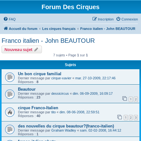
Forum Des Cirques
FAQ
Inscription
Connexion
Accueil du forum
Les cirques français
Franco italien - John BEAUTOUR
Franco italien - John BEAUTOUR
Nouveau sujet
7 sujets • Page
1
sur
1
Sujets
Un bon cirque familial
Dernier message par
cirque-xavier
«
mar. 27-10-2009, 22:17:46
Réponses :
8
Beautour
Dernier message par
dessicircus
«
dim. 06-09-2009, 16:09:17
Réponses :
23
1
2
cirque Franco-Italien
Dernier message par
tito
«
dim. 08-06-2008, 22:59:51
Réponses :
40
1
2
3
des nouvelles du cirque beautour?(franco-italien)
Dernier message par
Graham Wadley
«
sam. 02-02-2008, 16:44:12
Réponses :
1