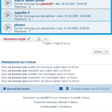
franco italien photo
Dernier message par
jeanmi25
«
dim. 18-11-2007, 14:54:32
Réponses :
1
superbe !!
Dernier message par
dessicircus
«
sam. 27-10-2007, 18:40:36
Réponses :
2
photos
Dernier message par
dessicircus
«
ven. 27-10-2006, 11:59:01
Réponses :
7
Nouveau sujet
7 sujets • Page
1
sur
1
Aller
PERMISSIONS DU FORUM
Vous
ne pouvez pas
publier de nouveaux sujets dans ce forum
Vous
ne pouvez pas
répondre aux sujets dans ce forum
Vous
ne pouvez pas
modifier vos messages dans ce forum
Vous
ne pouvez pas
supprimer vos messages dans ce forum
Vous
ne pouvez pas
transférer de pièces jointes dans ce forum
Accueil du forum
Fuseau horaire sur
UTC+01:00
Développé par
phpBB
® Forum Software © phpBB Limited
Traduction française officielle
©
Qiaeru
Confidentialité
|
Conditions