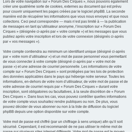
Lors de votre navigation sur « Forum Des Cirques », nous pouvons également
créer une quatrième sorte de cookies, externes au document qui est prévu
pour couvrir uniquement les pages créées par le logiciel phpBB. La seconde
manière est de récupérer les informations que vous nous envoyez et que nous
collectons. Ceci peut correspondre — mais n’est pas limité à — la publication
de messages en tant qu’utilisateur anonyme, l’inscription sur « Forum Des
Cirques » (désignée ci-après par « votre compte ») et les messages que vous
publiez après votre inscription et lors de votre connexion (désignés ci-après
par « vos messages »).
Votre compte contiendra au minimum un identifiant unique (désigné ci-après
par « votre nom d’utilisateur ») et un mot de passe personnel vous permettant
de vous connecter à votre compte (désigné ci-après par « votre mot de
passe ») et une adresse de courriel personnelle. Les informations de votre
compte sur « Forum Des Cirques » sont protégées par les lois de protection
des données applicables dans le pays qui héberge notre serveur. Toutes les
informations, en-dehors de votre nom d’utilisateur, de votre mot de passe et de
votre adresse de courriel requis par « Forum Des Cirques » durant votre
inscription, sont obligatoires ou facultatives, à la seule discrétion de « Forum
Des Cirques ». Dans tous les cas, vous pouvez contrôler quelles informations
de votre compte vous souhaitez rendre publiques ou non. De plus, vous
pouvez décider de vous abonner ou non à la liste de diffusion du logiciel
phpBB depuis une option disponible sur votre compte.
Votre mot de passe est chiffré (par un chiffrage à sens unique) afin qu’il soit
sécurisé. Cependant, il est recommandé de ne pas utiliser le même mot de
passe sur plusieurs sites internet différents. Votre mot de passe est le moyen