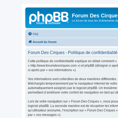
Forum Des Cirque
Le forum de tous les évènements de
FAQ
Accueil du forum
Forum Des Cirques - Politique de confidentialité
Cette politique de confidentialité explique en détail comment «
« http://www.forumdescirques.com ») et phpBB (désigné ci-après 
ci-après par « vos informations »).
Vos informations sont collectées de deux manières différentes.
téléchargés temporairement par le navigateur internet de votre 
automatiquement assignés par le logiciel phpBB. Un troisième co
permettant d’améliorer votre confort de navigation en tant qu’uti
Lors de votre navigation sur « Forum Des Cirques », nous pou
logiciel phpBB. La seconde manière est de récupérer les infor
qu’utilisateur anonyme, l’inscription sur « Forum Des Cirques »
par « vos messages »).