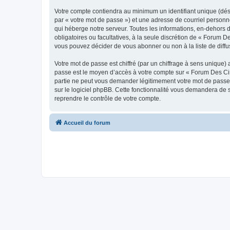
Votre compte contiendra au minimum un identifiant unique (dés
par « votre mot de passe ») et une adresse de courriel personn
qui héberge notre serveur. Toutes les informations, en-dehors d
obligatoires ou facultatives, à la seule discrétion de « Forum
vous pouvez décider de vous abonner ou non à la liste de diffu
Votre mot de passe est chiffré (par un chiffrage à sens unique) 
passe est le moyen d’accès à votre compte sur « Forum Des Cir
partie ne peut vous demander légitimement votre mot de passe. 
sur le logiciel phpBB. Cette fonctionnalité vous demandera de s
reprendre le contrôle de votre compte.
Accueil du forum