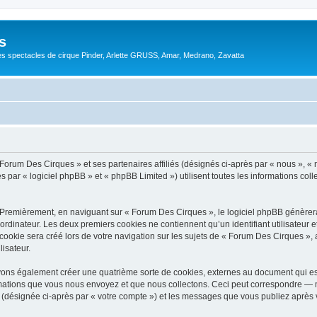
s
s spectacles de cirque Pinder, Arlette GRUSS, Amar, Medrano, Zavatta
 Forum Des Cirques » et ses partenaires affiliés (désignés ci-après par « nous », « 
par « logiciel phpBB » et « phpBB Limited ») utilisent toutes les informations colle
 Premièrement, en naviguant sur « Forum Des Cirques », le logiciel phpBB génèrera 
ordinateur. Les deux premiers cookies ne contiennent qu’un identifiant utilisateur 
okie sera créé lors de votre navigation sur les sujets de « Forum Des Cirques », ar
lisateur.
vons également créer une quatrième sorte de cookies, externes au document qui es
mations que vous nous envoyez et que nous collectons. Ceci peut correspondre — m
 (désignée ci-après par « votre compte ») et les messages que vous publiez après v