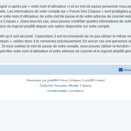
igné ci-après par « votre nom d’utilisateur ») et un mot de passe personnel vous p
elle. Les informations de votre compte sur « Forum Des Cirques » sont protégées p
e votre nom d’utilisateur, de votre mot de passe et de votre adresse de courriel req
 Des Cirques ». Dans tous les cas, vous pouvez contrôler quelles informations de vo
sion du logiciel phpBB depuis une option disponible sur votre compte.
afin qu’il soit sécurisé. Cependant, il est recommandé de ne pas utiliser le même mot
ques », veillez donc à le conservez précieusement. En aucun cas une personne aff
Si vous oubliez le mot de passe de votre compte, vous pouvez utiliser la fonction
pécifier votre nom d’utilisateur et votre adresse de courriel et le logiciel phpBB 
Nous
Développé par
phpBB
® Forum Software © phpBB Limited
Traduction française officielle
©
Qiaeru
Confidentialité
|
Conditions