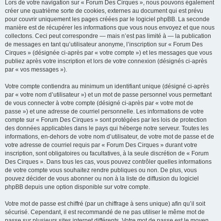
Lors de votre navigation sur « Forum Des Cirques », nous pouvons également
créer une quatrième sorte de cookies, externes au document qui est prévu
pour couvrir uniquement les pages créées par le logiciel phpBB. La seconde
manière est de récupérer les informations que vous nous envoyez et que nous
collectons. Ceci peut correspondre — mais n’est pas limité à — la publication
de messages en tant qu’utilisateur anonyme, l’inscription sur « Forum Des
Cirques » (désignée ci-après par « votre compte ») et les messages que vous
publiez après votre inscription et lors de votre connexion (désignés ci-après
par « vos messages »).
Votre compte contiendra au minimum un identifiant unique (désigné ci-après
par « votre nom d’utilisateur ») et un mot de passe personnel vous permettant
de vous connecter à votre compte (désigné ci-après par « votre mot de
passe ») et une adresse de courriel personnelle. Les informations de votre
compte sur « Forum Des Cirques » sont protégées par les lois de protection
des données applicables dans le pays qui héberge notre serveur. Toutes les
informations, en-dehors de votre nom d’utilisateur, de votre mot de passe et de
votre adresse de courriel requis par « Forum Des Cirques » durant votre
inscription, sont obligatoires ou facultatives, à la seule discrétion de « Forum
Des Cirques ». Dans tous les cas, vous pouvez contrôler quelles informations
de votre compte vous souhaitez rendre publiques ou non. De plus, vous
pouvez décider de vous abonner ou non à la liste de diffusion du logiciel
phpBB depuis une option disponible sur votre compte.
Votre mot de passe est chiffré (par un chiffrage à sens unique) afin qu’il soit
sécurisé. Cependant, il est recommandé de ne pas utiliser le même mot de
passe sur plusieurs sites internet différents. Votre mot de passe est le moyen