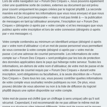
Lors de votre navigation sur « Forum Des Cirques », nous pouvons également
créer une quatrième sorte de cookies, externes au document qui est prévu
pour couvrir uniquement les pages créées par le logiciel phpBB. La seconde
manière est de récupérer les informations que vous nous envoyez et que nous
collectons. Ceci peut correspondre — mais n’est pas limité à — la publication
de messages en tant qu’utilisateur anonyme, l’inscription sur « Forum Des
Cirques » (désignée ci-après par « votre compte ») et les messages que vous
publiez après votre inscription et lors de votre connexion (désignés ci-après
par « vos messages »).
Votre compte contiendra au minimum un identifiant unique (désigné ci-après
par « votre nom d’utilisateur ») et un mot de passe personnel vous permettant
de vous connecter à votre compte (désigné ci-après par « votre mot de
passe ») et une adresse de courriel personnelle. Les informations de votre
compte sur « Forum Des Cirques » sont protégées par les lois de protection
des données applicables dans le pays qui héberge notre serveur. Toutes les
informations, en-dehors de votre nom d’utilisateur, de votre mot de passe et de
votre adresse de courriel requis par « Forum Des Cirques » durant votre
inscription, sont obligatoires ou facultatives, à la seule discrétion de « Forum
Des Cirques ». Dans tous les cas, vous pouvez contrôler quelles informations
de votre compte vous souhaitez rendre publiques ou non. De plus, vous
pouvez décider de vous abonner ou non à la liste de diffusion du logiciel
phpBB depuis une option disponible sur votre compte.
Votre mot de passe est chiffré (par un chiffrage à sens unique) afin qu’il soit
sécurisé. Cependant, il est recommandé de ne pas utiliser le même mot de
passe sur plusieurs sites internet différents. Votre mot de passe est le moyen