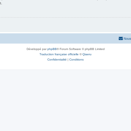
n.
Nous
Développé par
phpBB
® Forum Software © phpBB Limited
Traduction française officielle
©
Qiaeru
Confidentialité
|
Conditions