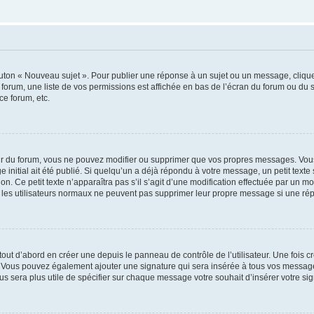
outon « Nouveau sujet ». Pour publier une réponse à un sujet ou un message, cliqu
 forum, une liste de vos permissions est affichée en bas de l’écran du forum ou du
ce forum, etc.
r du forum, vous ne pouvez modifier ou supprimer que vos propres messages. Vou
 initial ait été publié. Si quelqu’un a déjà répondu à votre message, un petit text
ion. Ce petit texte n’apparaîtra pas s’il s’agit d’une modification effectuée par un 
ue les utilisateurs normaux ne peuvent pas supprimer leur propre message si une ré
ut d’abord en créer une depuis le panneau de contrôle de l’utilisateur. Une fois c
ure. Vous pouvez également ajouter une signature qui sera insérée à tous vos mess
 vous sera plus utile de spécifier sur chaque message votre souhait d’insérer votre si