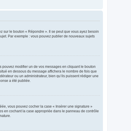
ez sur le bouton « Répondre ». Il se peut que vous ayez besoin
 sujet. Par exemple : vous pouvez publier de nouveaux sujets
s pouvez modifier un de vos messages en cliquant le bouton
e situé en dessous du message affichera le nombre de fois que
modérateur ou un administrateur, bien qu’ils puissent rédiger une
ponse a été publiée.
réée, vous pouvez cocher la case « Insérer une signature »
ages en cochant la case appropriée dans le panneau de contrôle
gnature.