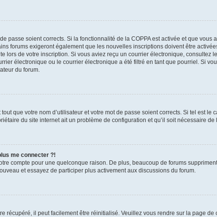
t de passe soient corrects. Si la fonctionnalité de la COPPA est activée et que vous 
ains forums exigeront également que les nouvelles inscriptions doivent être activée
te lors de votre inscription. Si vous aviez reçu un courrier électronique, consultez l
r électronique ou le courrier électronique a été filtré en tant que pourriel. Si vo
rateur du forum.
out que votre nom d’utilisateur et votre mot de passe soient corrects. Si tel est le
iétaire du site internet ait un problème de configuration et qu’il soit nécessaire de l
 plus me connecter ?!
votre compte pour une quelconque raison. De plus, beaucoup de forums suppriment pér
 nouveau et essayez de participer plus activement aux discussions du forum.
 récupéré, il peut facilement être réinitialisé. Veuillez vous rendre sur la page de