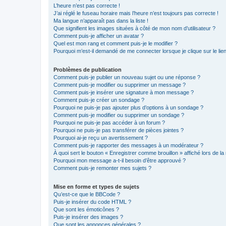
L’heure n’est pas correcte !
J’ai réglé le fuseau horaire mais l’heure n’est toujours pas correcte !
Ma langue n’apparaît pas dans la liste !
Que signifient les images situées à côté de mon nom d’utilisateur ?
Comment puis-je afficher un avatar ?
Quel est mon rang et comment puis-je le modifier ?
Pourquoi m’est-il demandé de me connecter lorsque je clique sur le lien 
Problèmes de publication
Comment puis-je publier un nouveau sujet ou une réponse ?
Comment puis-je modifier ou supprimer un message ?
Comment puis-je insérer une signature à mon message ?
Comment puis-je créer un sondage ?
Pourquoi ne puis-je pas ajouter plus d’options à un sondage ?
Comment puis-je modifier ou supprimer un sondage ?
Pourquoi ne puis-je pas accéder à un forum ?
Pourquoi ne puis-je pas transférer de pièces jointes ?
Pourquoi ai-je reçu un avertissement ?
Comment puis-je rapporter des messages à un modérateur ?
À quoi sert le bouton « Enregistrer comme brouillon » affiché lors de la 
Pourquoi mon message a-t-il besoin d’être approuvé ?
Comment puis-je remonter mes sujets ?
Mise en forme et types de sujets
Qu’est-ce que le BBCode ?
Puis-je insérer du code HTML ?
Que sont les émoticônes ?
Puis-je insérer des images ?
Que sont les annonces générales ?