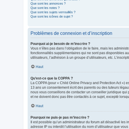
Que sont les annonces ?
Que sont les notes ?
Que sont les sujets verrouillés ?
Que sont les icônes de sujet ?
Problèmes de connexion et d’inscription
Pourquoi ai-je besoin de m’inscrire ?
Vous n’êtes pas dans l’obligation de le faire, mais les adminis
fonctionnalités supplémentaires qui ne sont pas disponibles aux 
utilisateurs, l’adhésion à un groupe d’utilisateurs, etc. L’insc
Haut
Qu’est-ce que la COPPA ?
La COPPA (pour « Child Online Privacy and Protection Act ») es
13 ans un consentement écrit des parents ou des tuteurs légaux
nous vous conseillons de contacter un conseiller juridique qui
et ne doivent donc pas être contactés à ce sujet, excepté lorsq
Haut
Pourquoi ne puis-je pas m’inscrire ?
Il est possible qu’un administrateur du forum ait désactivé les 
adresse IP ou interdit l’utilisation du nom d’utilisateur que vou