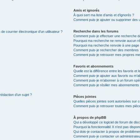
Amis et ignorés
À quoi sert ma liste d’amis et d’ignorés ?
Comment puis-je ajouter ou supprimer des uti
Recherche dans les forums
de courrier électronique d’un utilisateur ?
Comment puis-je effectuer une recherche d
Pourquoi ma recherche ne renvoie aucun ré
Pourquoi ma recherche renvoie à une page 
Comment puis-je rechercher des membres 
Comment puis-je retrouver mes propres me
Favoris et abonnements
Quelle est la différence entre les favoris e
Comment puis-je ajouter aux favoris ou m’ab
Comment puis-je m’abonner à un forum spéc
Comment puis-je résilier mes abonnements
rédaction d’un sujet ?
Pièces jointes
Quelles pièces jointes sont autorisées sur 
Comment puis-je retrouver toutes mes pièce
À propos de phpBB
Qui a développé ce logiciel de forum de dis
Pourquoi la fonctionnalité X n’est pas dispon
Qui dois-je contacter à propos de problèmes
Comment puis-je contacter un administrateu