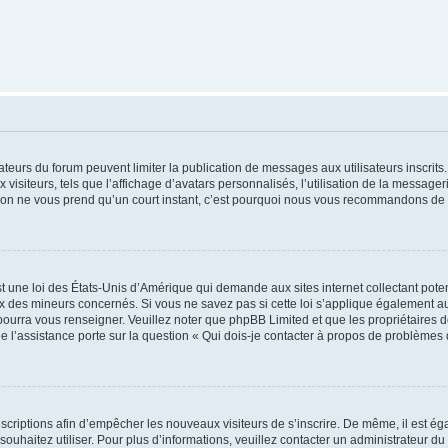
trateurs du forum peuvent limiter la publication de messages aux utilisateurs inscri
visiteurs, tels que l’affichage d’avatars personnalisés, l’utilisation de la messager
ription ne vous prend qu’un court instant, c’est pourquoi nous vous recommandons de l
t une loi des États-Unis d’Amérique qui demande aux sites internet collectant pot
 des mineurs concernés. Si vous ne savez pas si cette loi s’applique également au
 pourra vous renseigner. Veuillez noter que phpBB Limited et que les propriétaires
ue l’assistance porte sur la question « Qui dois-je contacter à propos de problèmes 
inscriptions afin d’empêcher les nouveaux visiteurs de s’inscrire. De même, il est é
s souhaitez utiliser. Pour plus d’informations, veuillez contacter un administrateur du