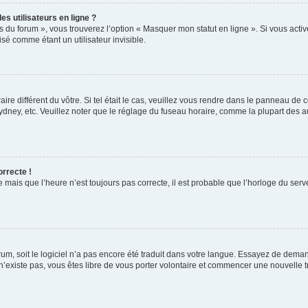
s utilisateurs en ligne ?
s du forum », vous trouverez l’option « Masquer mon statut en ligne ». Si vous activ
é comme étant un utilisateur invisible.
aire différent du vôtre. Si tel était le cas, veuillez vous rendre dans le panneau de co
ey, etc. Veuillez noter que le réglage du fuseau horaire, comme la plupart des autr
orrecte !
 mais que l’heure n’est toujours pas correcte, il est probable que l’horloge du serve
orum, soit le logiciel n’a pas encore été traduit dans votre langue. Essayez de deman
 n’existe pas, vous êtes libre de vous porter volontaire et commencer une nouvelle t