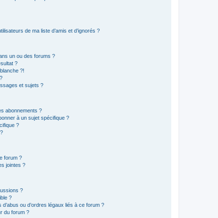
lisateurs de ma liste d’amis et d’ignorés ?
ans un ou des forums ?
sultat ?
blanche ?!
?
ssages et sujets ?
t les abonnements ?
onner à un sujet spécifique ?
ifique ?
 ?
ce forum ?
s jointes ?
cussions ?
ible ?
 d’abus ou d’ordres légaux liés à ce forum ?
r du forum ?