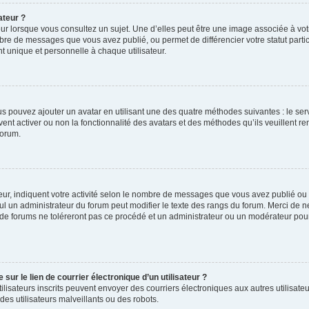
ateur ?
ur lorsque vous consultez un sujet. Une d’elles peut être une image associée à vo
mbre de messages que vous avez publié, ou permet de différencier votre statut parti
 unique et personnelle à chaque utilisateur.
ous pouvez ajouter un avatar en utilisant une des quatre méthodes suivantes : le serv
ent activer ou non la fonctionnalité des avatars et des méthodes qu’ils veuillent ren
forum.
ur, indiquent votre activité selon le nombre de messages que vous avez publié ou id
eul un administrateur du forum peut modifier le texte des rangs du forum. Merci de 
de forums ne toléreront pas ce procédé et un administrateur ou un modérateur pou
ur le lien de courrier électronique d’un utilisateur ?
s utilisateurs inscrits peuvent envoyer des courriers électroniques aux autres utili
es utilisateurs malveillants ou des robots.