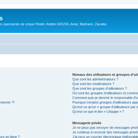
s
s spectacles de cirque Pinder, Arlette GRUSS, Amar, Medrano, Zavatta
Niveaux des utilisateurs et groupes d’uti
Que sont les administrateurs ?
Que sont les modérateurs ?
Que sont les groupes d’utilisateurs ?
Où sont les groupes d’utilisateurs et commen
Comment puis-je devenir le responsable d’un
nnecter ?!
Pourquoi certains groupes d’utilisateurs app
Qu’est-ce qu’un « groupe d’utilisateurs par 
Qu’est-ce que le lien « L’équipe » ?
Messagerie privée
Je ne peux pas envoyer de messages privé
Je continue à recevoir des messages privés 
urs en ligne ?
J’ai reçu un courrier électronique indésirabl