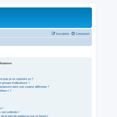
Inscription
Connexion
lisateurs
t puis-je en rejoindre un ?
 groupe d’utilisateurs ?
araissent dans une couleur différente ?
défaut » ?
s !
non sollicités !
e de la part de quelqu’un sur ce forum !