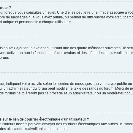
ateur ?
ur lorsque vous consultez un sujet. Une d’elles peut être une image associée à vo
mbre de messages que vous avez publié, ou permet de différencier votre statut parti
 unique et personnelle à chaque utilisateur.
ous pouvez ajouter un avatar en utilisant une des quatre méthodes suivantes : le serv
ent activer ou non la fonctionnalité des avatars et des méthodes qu’ils veuillent ren
forum.
ur, indiquent votre activité selon le nombre de messages que vous avez publié ou id
eul un administrateur du forum peut modifier le texte des rangs du forum. Merci de 
de forums ne toléreront pas ce procédé et un administrateur ou un modérateur pou
ur le lien de courrier électronique d’un utilisateur ?
s utilisateurs inscrits peuvent envoyer des courriers électroniques aux autres utili
es utilisateurs malveillants ou des robots.