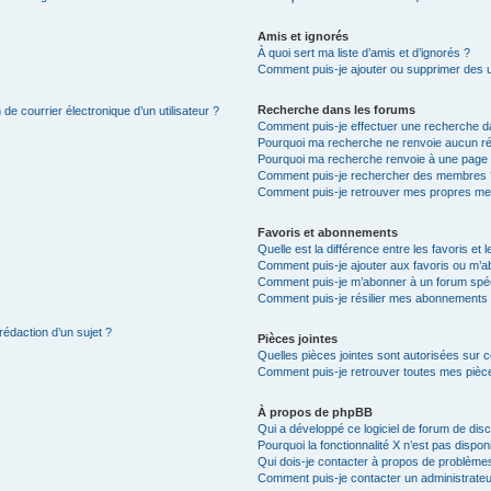
Amis et ignorés
À quoi sert ma liste d’amis et d’ignorés ?
Comment puis-je ajouter ou supprimer des uti
Recherche dans les forums
de courrier électronique d’un utilisateur ?
Comment puis-je effectuer une recherche d
Pourquoi ma recherche ne renvoie aucun ré
Pourquoi ma recherche renvoie à une page 
Comment puis-je rechercher des membres 
Comment puis-je retrouver mes propres me
Favoris et abonnements
Quelle est la différence entre les favoris e
Comment puis-je ajouter aux favoris ou m’ab
Comment puis-je m’abonner à un forum spéc
Comment puis-je résilier mes abonnements
rédaction d’un sujet ?
Pièces jointes
Quelles pièces jointes sont autorisées sur 
Comment puis-je retrouver toutes mes pièce
À propos de phpBB
Qui a développé ce logiciel de forum de dis
Pourquoi la fonctionnalité X n’est pas dispon
Qui dois-je contacter à propos de problèmes
Comment puis-je contacter un administrateu