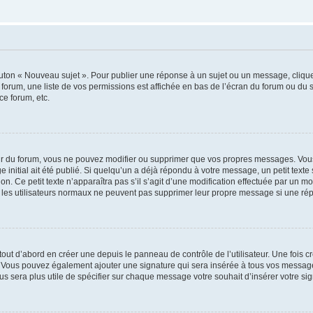
outon « Nouveau sujet ». Pour publier une réponse à un sujet ou un message, cliqu
 forum, une liste de vos permissions est affichée en bas de l’écran du forum ou du
ce forum, etc.
r du forum, vous ne pouvez modifier ou supprimer que vos propres messages. Vou
 initial ait été publié. Si quelqu’un a déjà répondu à votre message, un petit text
ion. Ce petit texte n’apparaîtra pas s’il s’agit d’une modification effectuée par un 
ue les utilisateurs normaux ne peuvent pas supprimer leur propre message si une ré
ut d’abord en créer une depuis le panneau de contrôle de l’utilisateur. Une fois c
ure. Vous pouvez également ajouter une signature qui sera insérée à tous vos mess
 vous sera plus utile de spécifier sur chaque message votre souhait d’insérer votre si