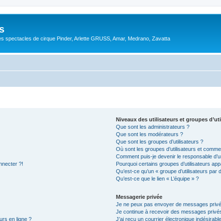
s
s spectacles de cirque Pinder, Arlette GRUSS, Amar, Medrano, Zavatta
Niveaux des utilisateurs et groupes d’uti
Que sont les administrateurs ?
Que sont les modérateurs ?
Que sont les groupes d’utilisateurs ?
Où sont les groupes d’utilisateurs et commen
Comment puis-je devenir le responsable d’un
nnecter ?!
Pourquoi certains groupes d’utilisateurs app
Qu’est-ce qu’un « groupe d’utilisateurs par 
Qu’est-ce que le lien « L’équipe » ?
Messagerie privée
Je ne peux pas envoyer de messages privé
Je continue à recevoir des messages privés 
urs en ligne ?
J’ai reçu un courrier électronique indésirabl