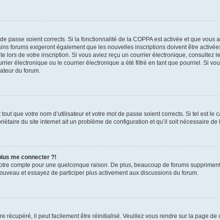
t de passe soient corrects. Si la fonctionnalité de la COPPA est activée et que vous 
ains forums exigeront également que les nouvelles inscriptions doivent être activée
te lors de votre inscription. Si vous aviez reçu un courrier électronique, consultez l
r électronique ou le courrier électronique a été filtré en tant que pourriel. Si vo
rateur du forum.
out que votre nom d’utilisateur et votre mot de passe soient corrects. Si tel est le
iétaire du site internet ait un problème de configuration et qu’il soit nécessaire de l
 plus me connecter ?!
votre compte pour une quelconque raison. De plus, beaucoup de forums suppriment pér
 nouveau et essayez de participer plus activement aux discussions du forum.
 récupéré, il peut facilement être réinitialisé. Veuillez vous rendre sur la page de