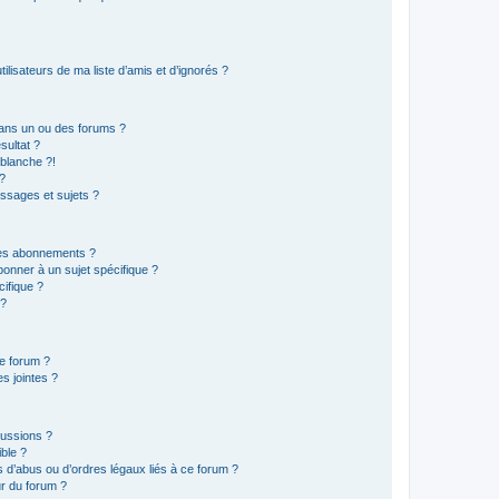
lisateurs de ma liste d’amis et d’ignorés ?
ans un ou des forums ?
sultat ?
blanche ?!
?
ssages et sujets ?
t les abonnements ?
onner à un sujet spécifique ?
ifique ?
 ?
ce forum ?
s jointes ?
cussions ?
ible ?
 d’abus ou d’ordres légaux liés à ce forum ?
r du forum ?