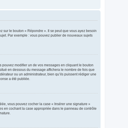
ez sur le bouton « Répondre ». Il se peut que vous ayez besoin
 sujet. Par exemple : vous pouvez publier de nouveaux sujets
s pouvez modifier un de vos messages en cliquant le bouton
e situé en dessous du message affichera le nombre de fois que
modérateur ou un administrateur, bien qu’ils puissent rédiger une
ponse a été publiée.
réée, vous pouvez cocher la case « Insérer une signature »
ages en cochant la case appropriée dans le panneau de contrôle
gnature.