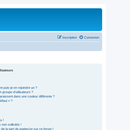
Inscription
Connexion
lisateurs
t puis-je en rejoindre un ?
 groupe d’utilisateurs ?
araissent dans une couleur différente ?
défaut » ?
s !
non sollicités !
e de la part de quelqu’un sur ce forum !