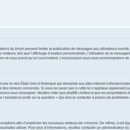
trateurs du forum peuvent limiter la publication de messages aux utilisateurs inscri
visiteurs, tels que l’affichage d’avatars personnalisés, l’utilisation de la messager
ription ne vous prend qu’un court instant, c’est pourquoi nous vous recommandons de l
t une loi des États-Unis d’Amérique qui demande aux sites internet collectant pot
 des mineurs concernés. Si vous ne savez pas si cette loi s’applique également au
 pourra vous renseigner. Veuillez noter que phpBB Limited et que les propriétaires
ue l’assistance porte sur la question « Qui dois-je contacter à propos de problèmes 
inscriptions afin d’empêcher les nouveaux visiteurs de s’inscrire. De même, il est é
s souhaitez utiliser. Pour plus d’informations, veuillez contacter un administrateur du