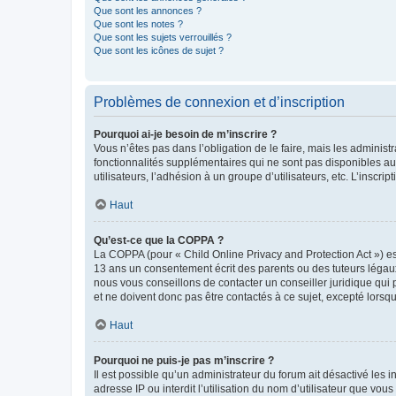
Que sont les annonces ?
Que sont les notes ?
Que sont les sujets verrouillés ?
Que sont les icônes de sujet ?
Problèmes de connexion et d’inscription
Pourquoi ai-je besoin de m’inscrire ?
Vous n’êtes pas dans l’obligation de le faire, mais les adminis
fonctionnalités supplémentaires qui ne sont pas disponibles aux 
utilisateurs, l’adhésion à un groupe d’utilisateurs, etc. L’insc
Haut
Qu’est-ce que la COPPA ?
La COPPA (pour « Child Online Privacy and Protection Act ») es
13 ans un consentement écrit des parents ou des tuteurs légaux
nous vous conseillons de contacter un conseiller juridique qui
et ne doivent donc pas être contactés à ce sujet, excepté lorsq
Haut
Pourquoi ne puis-je pas m’inscrire ?
Il est possible qu’un administrateur du forum ait désactivé les 
adresse IP ou interdit l’utilisation du nom d’utilisateur que vou