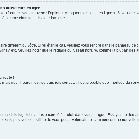
s utilisateurs en ligne ?
s du forum », vous trouverez l’option « Masquer mon statut en ligne ». Si vous activ
é comme étant un utilisateur invisible.
aire différent du vôtre. Si tel était le cas, veuillez vous rendre dans le panneau de co
ey, etc. Veuillez noter que le réglage du fuseau horaire, comme la plupart des autr
orrecte !
 mais que l’heure n’est toujours pas correcte, il est probable que l’horloge du serve
orum, soit le logiciel n’a pas encore été traduit dans votre langue. Essayez de deman
 n’existe pas, vous êtes libre de vous porter volontaire et commencer une nouvelle t