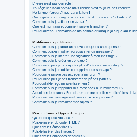
L’heure n’est pas correcte !
J’ai réglé le fuseau horaire mais l’heure n’est toujours pas correcte !
Ma langue n’apparaît pas dans la liste !
Que signifient les images situées à côté de mon nom d’utilisateur ?
Comment puis-je afficher un avatar ?
Quel est mon rang et comment puis-je le modifier ?
Pourquoi m’est-il demandé de me connecter lorsque je clique sur le lien 
Problèmes de publication
Comment puis-je publier un nouveau sujet ou une réponse ?
Comment puis-je modifier ou supprimer un message ?
Comment puis-je insérer une signature à mon message ?
Comment puis-je créer un sondage ?
Pourquoi ne puis-je pas ajouter plus d’options à un sondage ?
Comment puis-je modifier ou supprimer un sondage ?
Pourquoi ne puis-je pas accéder à un forum ?
Pourquoi ne puis-je pas transférer de pièces jointes ?
Pourquoi ai-je reçu un avertissement ?
Comment puis-je rapporter des messages à un modérateur ?
À quoi sert le bouton « Enregistrer comme brouillon » affiché lors de la 
Pourquoi mon message a-t-il besoin d’être approuvé ?
Comment puis-je remonter mes sujets ?
Mise en forme et types de sujets
Qu’est-ce que le BBCode ?
Puis-je insérer du code HTML ?
Que sont les émoticônes ?
Puis-je insérer des images ?
Que sont les annonces générales ?